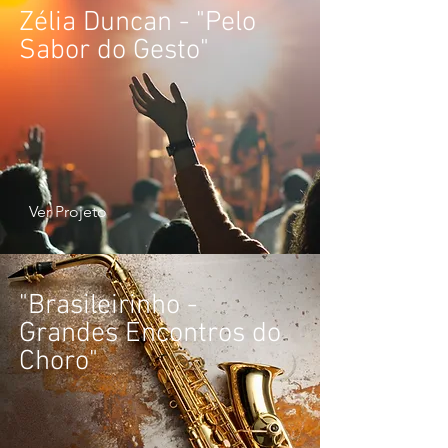
Zélia Duncan - "Pelo
Sabor do Gesto"
Ver Projeto
"Brasileirinho -
Grandes Encontros do
Choro"