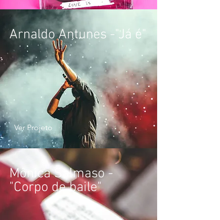
Arnaldo Antunes -"Já é"
Ver Projeto
Mônica Salmaso -
"Corpo de baile"