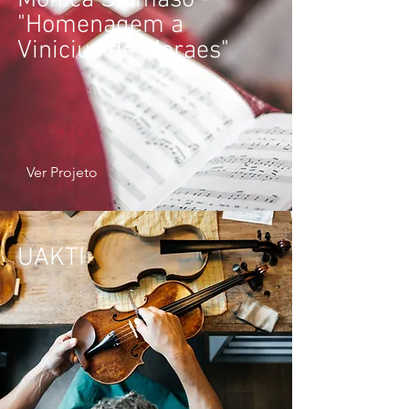
Mônica Salmaso -
"Homenagem a
Vinicius de Moraes"
Ver Projeto
UAKTI