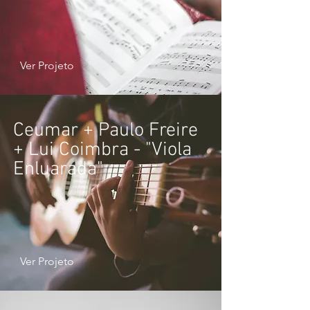
Ver Projeto
Ceumar + Paulo Freire
+ Lui Coimbra - "Viola
Enluarada"
Ver Projeto