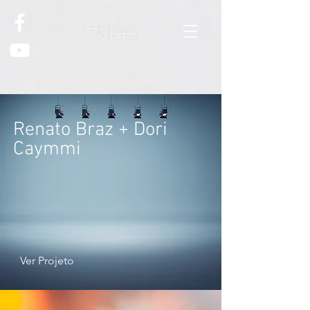
Renato Braz + Dori
Caymmi
Ver Projeto