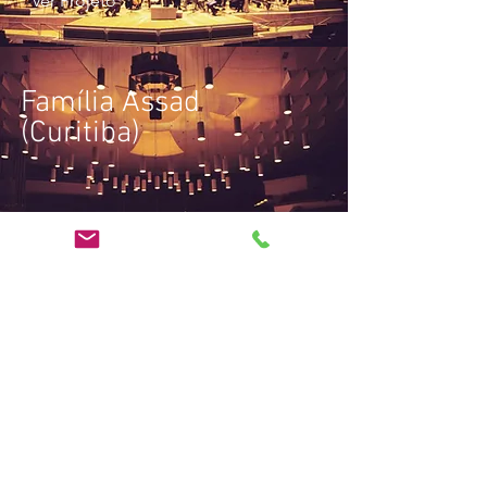
Ver Projeto
Família Assad
(Curitiba)
Ver Projeto
Soraya Ravenle +
Ithamara Koorax -
"Dalva de Oliveira"